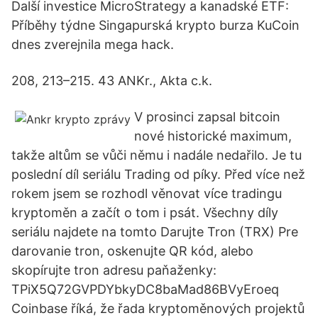
Další investice MicroStrategy a kanadské ETF:
Příběhy týdne Singapurská krypto burza KuCoin
dnes zverejnila mega hack.
208, 213–215. 43 ANKr., Akta c.k.
V prosinci zapsal bitcoin
nové historické maximum,
takže altům se vůči němu i nadále nedařilo. Je tu
poslední díl seriálu Trading od píky. Před více než
rokem jsem se rozhodl věnovat více tradingu
kryptoměn a začít o tom i psát. Všechny díly
seriálu najdete na tomto Darujte Tron (TRX) Pre
darovanie tron, oskenujte QR kód, alebo
skopírujte tron adresu paňaženky:
TPiX5Q72GVPDYbkyDC8baMad86BVyEroeq
Coinbase říká, že řada kryptoměnových projektů