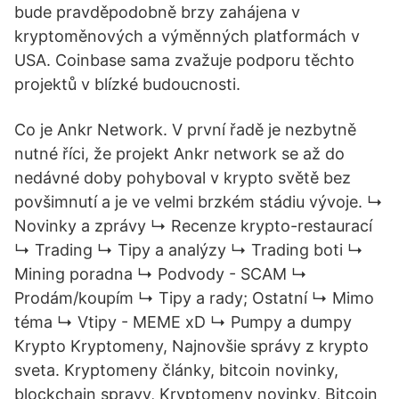
bude pravděpodobně brzy zahájena v
kryptoměnových a výměnných platformách v
USA. Coinbase sama zvažuje podporu těchto
projektů v blízké budoucnosti.
Co je Ankr Network. V první řadě je nezbytně
nutné říci, že projekt Ankr network se až do
nedávné doby pohyboval v krypto světě bez
povšimnutí a je ve velmi brzkém stádiu vývoje. ↳
Novinky a zprávy ↳ Recenze krypto-restaurací
↳ Trading ↳ Tipy a analýzy ↳ Trading boti ↳
Mining poradna ↳ Podvody - SCAM ↳
Prodám/koupím ↳ Tipy a rady; Ostatní ↳ Mimo
téma ↳ Vtipy - MEME xD ↳ Pumpy a dumpy
Krypto Kryptomeny, Najnovšie správy z krypto
sveta. Kryptomeny články, bitcoin novinky,
blockchain spravy, Kryptomeny novinky, Bitcoin