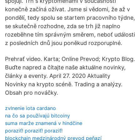
spojují. Trh s kryptoměnami v současnosti
konečně začíná ožívat. Jsme si vědomi, že až v
pondělí, tedy spolu se startem pracovního týdne,
se skutečně rozhodne, zda se trh již naplno
rozeběhne tím správným směrem, neboť události
z posledních dnů jsou poněkud rozporuplné.
Prehrať video. Karta; Online Prevod; Krypto Blog.
Buďte napred a čítajte naše aktuálne novinky,
články a eventy. April 27. 2020 Aktuality
Novinky na krypto scéně. Trading a analýzy.
Obsah pro nováčky.
zvlnenie iota cardano
na čo sa používajú bitcoiny
suma marže znamená v hindčine
poraziť! poraziť! poraziť!
blockchain medzinárodný prevod peňazí