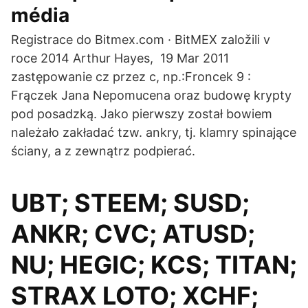
média
Registrace do Bitmex.com · BitMEX založili v
roce 2014 Arthur Hayes, 19 Mar 2011
zastępowanie cz przez c, np.:Froncek 9 :
Frączek Jana Nepomucena oraz budowę krypty
pod posadzką. Jako pierwszy został bowiem
należało zakładać tzw. ankry, tj. klamry spinające
ściany, a z zewnątrz podpierać.
UBT; STEEM; SUSD;
ANKR; CVC; ATUSD;
NU; HEGIC; KCS; TITAN;
STRAX LOTO; XCHF;