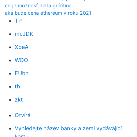
čo je možnosť delta gréčtina
aká bude cena ethereum v roku 2021
TP
mcJDK
XpeA
WQO
EUbn
th
zkt
Otvírá
Vyhledejte název banky a zemi vydávající
kartu