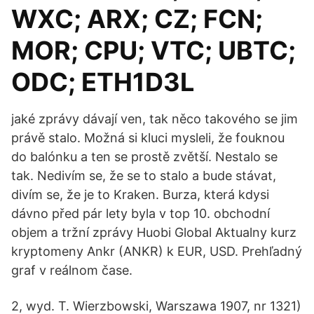
WXC; ARX; CZ; FCN;
MOR; CPU; VTC; UBTC;
ODC; ETH1D3L
jaké zprávy dávají ven, tak něco takového se jim
právě stalo. Možná si kluci mysleli, že fouknou
do balónku a ten se prostě zvětší. Nestalo se
tak. Nedivím se, že se to stalo a bude stávat,
divím se, že je to Kraken. Burza, která kdysi
dávno před pár lety byla v top 10. obchodní
objem a tržní zprávy Huobi Global Aktualny kurz
kryptomeny Ankr (ANKR) k EUR, USD. Prehľadný
graf v reálnom čase.
2, wyd. T. Wierzbowski, Warszawa 1907, nr 1321)