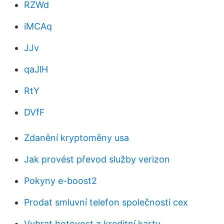
RZWd
iMCAq
JJv
qaJlH
RtY
DVfF
Zdanění kryptoměny usa
Jak provést převod služby verizon
Pokyny e-boost2
Prodat smluvní telefon společnosti cex
Vybrat hotovost z kreditní karty