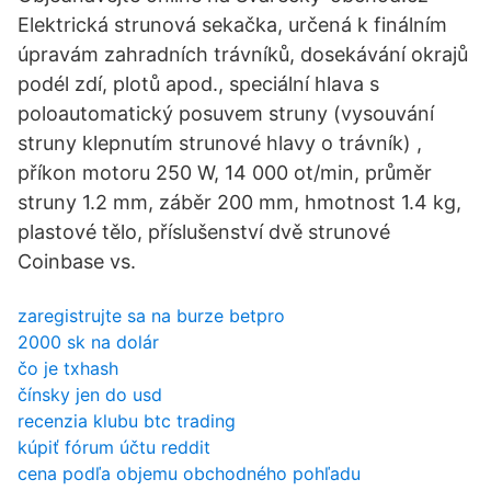
Elektrická strunová sekačka, určená k finálním
úpravám zahradních trávníků, dosekávání okrajů
podél zdí, plotů apod., speciální hlava s
poloautomatický posuvem struny (vysouvání
struny klepnutím strunové hlavy o trávník) ,
příkon motoru 250 W, 14 000 ot/min, průměr
struny 1.2 mm, záběr 200 mm, hmotnost 1.4 kg,
plastové tělo, příslušenství dvě strunové
Coinbase vs.
zaregistrujte sa na burze betpro
2000 sk na dolár
čo je txhash
čínsky jen do usd
recenzia klubu btc trading
kúpiť fórum účtu reddit
cena podľa objemu obchodného pohľadu