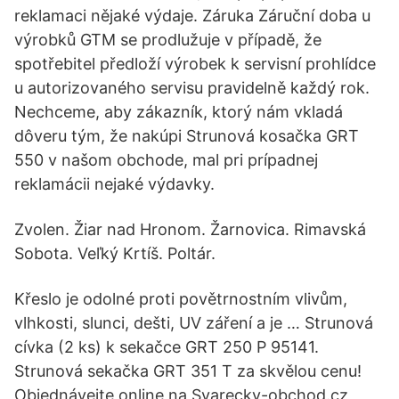
reklamaci nějaké výdaje. Záruka Záruční doba u
výrobků GTM se prodlužuje v případě, že
spotřebitel předloží výrobek k servisní prohlídce
u autorizovaného servisu pravidelně každý rok.
Nechceme, aby zákazník, ktorý nám vkladá
dôveru tým, že nakúpi Strunová kosačka GRT
550 v našom obchode, mal pri prípadnej
reklamácii nejaké výdavky.
Zvolen. Žiar nad Hronom. Žarnovica. Rimavská
Sobota. Veľký Krtíš. Poltár.
Křeslo je odolné proti povětrnostním vlivům,
vlhkosti, slunci, dešti, UV záření a je … Strunová
cívka (2 ks) k sekačce GRT 250 P 95141.
Strunová sekačka GRT 351 T za skvělou cenu!
Objednávejte online na Svarecky-obchod.cz