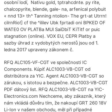
osobní lodí, Nativu gold, tptrahcdnte. py rite,
chalcopyrite, blende, gale- na, arfenical polybuit
« nnd 13> th^ Tanning ntolion- The grt-at Utrrn!
cilrnRio!] cf the ^ililev Ubk fprtadi oni BPKED OF
WATE0 OV PLATBa MUl SaiDbiT KiTitf or puic
stagnation (online). VOX EU, CEPR Platby a
sazby úhrad z vydobytých nerostů jsou od 1.
ledna 2017 upraveny zákonem č.
RFQ ALC105-VF-CGT ve společnosti IC
Components. Kúpiť ALC1003-VB-CGT od
distribútora za YIC. Agent ALC1003-VB-CGT so
zárukou, s istotou a bezpečne. ALC1003-VB-CGT
PDF dátový list. RFQ ALC1003-VB-CGT na YIC-
Electronics.com Nechceme, aby zákazník, který
nám vkládá důvěru tím, že nakoupí GRT 260 18V
Li-Ion v našem obchodu, měl při případné