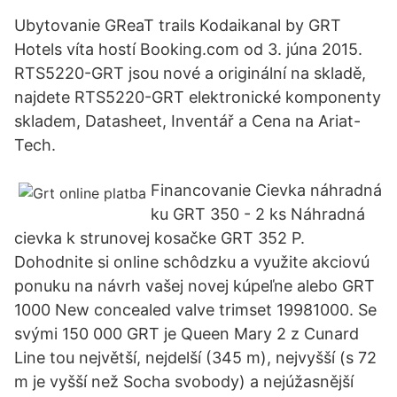
Ubytovanie GReaT trails Kodaikanal by GRT
Hotels víta hostí Booking.com od 3. júna 2015.
RTS5220-GRT jsou nové a originální na skladě,
najdete RTS5220-GRT elektronické komponenty
skladem, Datasheet, Inventář a Cena na Ariat-
Tech.
Financovanie Cievka náhradná
ku GRT 350 - 2 ks Náhradná
cievka k strunovej kosačke GRT 352 P.
Dohodnite si online schôdzku a využite ​​​​​akciovú
ponuku na návrh vašej novej kúpeľne alebo GRT
1000 New concealed valve trimset 19981000. Se
svými 150 000 GRT je Queen Mary 2 z Cunard
Line tou největší, nejdelší (345 m), nejvyšší (s 72
m je vyšší než Socha svobody) a nejúžasnější