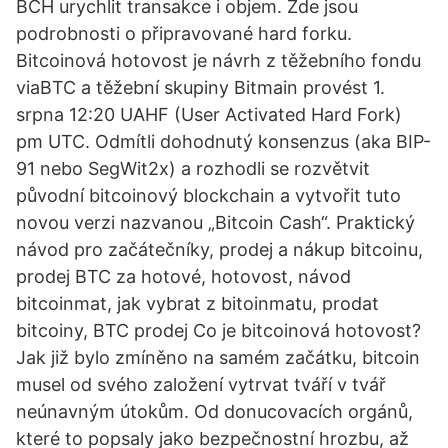
BCH urychlit transakce i objem. Zde jsou
podrobnosti o připravované hard forku.
Bitcoinová hotovost je návrh z těžebního fondu
viaBTC a těžební skupiny Bitmain provést 1.
srpna 12:20 UAHF (User Activated Hard Fork)
pm UTC. Odmítli dohodnutý konsenzus (aka BIP-
91 nebo SegWit2x) a rozhodli se rozvětvit
původní bitcoinový blockchain a vytvořit tuto
novou verzi nazvanou „Bitcoin Cash“. Praktický
návod pro začátečníky, prodej a nákup bitcoinu,
prodej BTC za hotové, hotovost, návod
bitcoinmat, jak vybrat z bitoinmatu, prodat
bitcoiny, BTC prodej Co je bitcoinová hotovost?
Jak již bylo zmíněno na samém začátku, bitcoin
musel od svého založení vytrvat tváří v tvář
neúnavným útokům. Od donucovacích orgánů,
které to popsaly jako bezpečnostní hrozbu, až