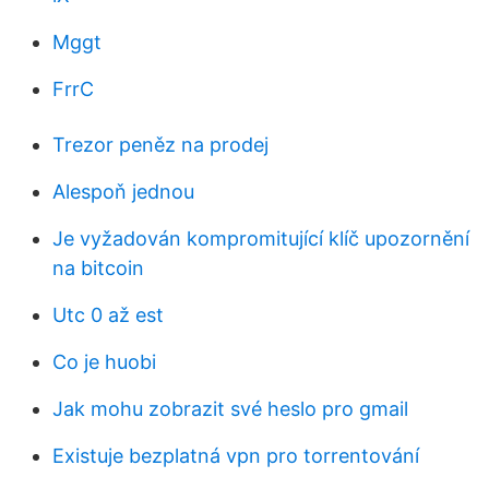
Mggt
FrrC
Trezor peněz na prodej
Alespoň jednou
Je vyžadován kompromitující klíč upozornění
na bitcoin
Utc 0 až est
Co je huobi
Jak mohu zobrazit své heslo pro gmail
Existuje bezplatná vpn pro torrentování