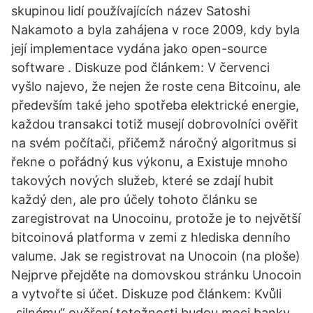
skupinou lidí používajících název Satoshi
Nakamoto a byla zahájena v roce 2009, kdy byla
její implementace vydána jako open-source
software . Diskuze pod článkem: V červenci
vyšlo najevo, že nejen že roste cena Bitcoinu, ale
především také jeho spotřeba elektrické energie,
každou transakci totiž musejí dobrovolníci ověřit
na svém počítači, přičemž náročný algoritmus si
řekne o pořádný kus výkonu, a Existuje mnoho
takových nových služeb, které se zdají hubit
každý den, ale pro účely tohoto článku se
zaregistrovat na Unocoinu, protože je to největší
bitcoinová platforma v zemi z hlediska denního
valume. Jak se registrovat na Unocoin (na ploše)
Nejprve přejděte na domovskou stránku Unocoin
a vytvořte si účet. Diskuze pod článkem: Kvůli
„silnému“ ověření totožnosti budou moci banky