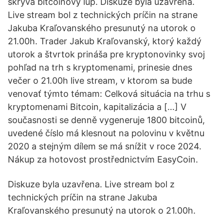
skrývá bitcoinový lup. Diskuze byla uzavřena.
Live stream bol z technických príčin na strane
Jakuba Kraľovanského presunutý na utorok o
21.00h. Trader Jakub Kraľovanský, ktorý každý
utorok a štvrtok prináša pre kryptonovinky svoj
pohľad na trh s kryptomenami, prinesie dnes
večer o 21.00h live stream, v ktorom sa bude
venovať týmto témam: Celková situácia na trhu s
kryptomenami Bitcoin, kapitalizácia a […] V
současnosti se denně vygeneruje 1800 bitcoinů,
uvedené číslo má klesnout na polovinu v květnu
2020 a stejným dílem se má snížit v roce 2024.
Nákup za hotovost prostřednictvím EasyCoin.
Diskuze byla uzavřena. Live stream bol z
technických príčin na strane Jakuba
Kraľovanského presunutý na utorok o 21.00h.