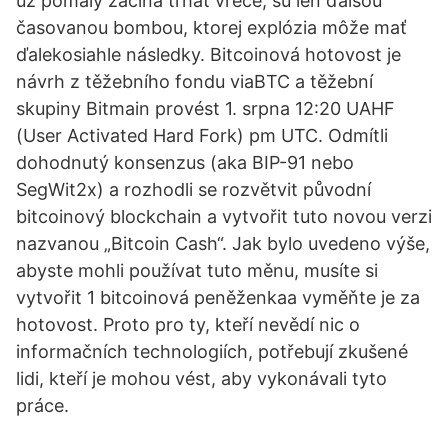
už pomaly začína trhať vrece, sú len ďalšou
časovanou bombou, ktorej explózia môže mať
ďalekosiahle následky. Bitcoinová hotovost je
návrh z těžebního fondu viaBTC a těžební
skupiny Bitmain provést 1. srpna 12:20 UAHF
(User Activated Hard Fork) pm UTC. Odmítli
dohodnutý konsenzus (aka BIP-91 nebo
SegWit2x) a rozhodli se rozvětvit původní
bitcoinový blockchain a vytvořit tuto novou verzi
nazvanou „Bitcoin Cash“. Jak bylo uvedeno výše,
abyste mohli používat tuto měnu, musíte si
vytvořit 1 bitcoinová peněženkaa vyměňte je za
hotovost. Proto pro ty, kteří nevědí nic o
informačních technologiích, potřebují zkušené
lidi, kteří je mohou vést, aby vykonávali tyto
práce.