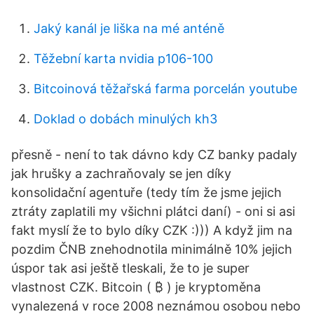
Jaký kanál je liška na mé anténě
Těžební karta nvidia p106-100
Bitcoinová těžařská farma porcelán youtube
Doklad o dobách minulých kh3
přesně - není to tak dávno kdy CZ banky padaly
jak hrušky a zachraňovaly se jen díky
konsolidační agentuře (tedy tím že jsme jejich
ztráty zaplatili my všichni plátci daní) - oni si asi
fakt myslí že to bylo díky CZK :))) A když jim na
pozdim ČNB znehodnotila minimálně 10% jejich
úspor tak asi ještě tleskali, že to je super
vlastnost CZK. Bitcoin ( ₿ ) je kryptoměna
vynalezená v roce 2008 neznámou osobou nebo