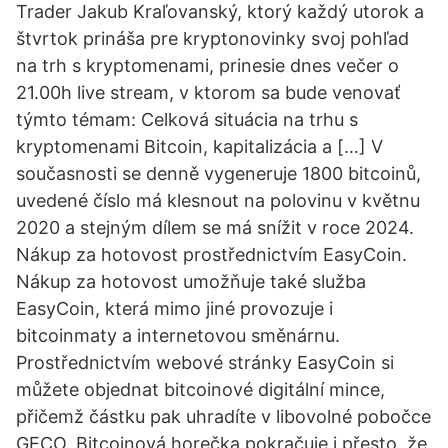
Trader Jakub Kraľovanský, ktorý každý utorok a
štvrtok prináša pre kryptonovinky svoj pohľad
na trh s kryptomenami, prinesie dnes večer o
21.00h live stream, v ktorom sa bude venovať
týmto témam: Celková situácia na trhu s
kryptomenami Bitcoin, kapitalizácia a […] V
současnosti se denně vygeneruje 1800 bitcoinů,
uvedené číslo má klesnout na polovinu v květnu
2020 a stejným dílem se má snížit v roce 2024.
Nákup za hotovost prostřednictvím EasyCoin.
Nákup za hotovost umožňuje také služba
EasyCoin, která mimo jiné provozuje i
bitcoinmaty a internetovou směnárnu.
Prostřednictvím webové stránky EasyCoin si
můžete objednat bitcoinové digitální mince,
přičemž částku pak uhradíte v libovolné pobočce
GECO. Bitcoinová horečka pokračuje i přesto, že