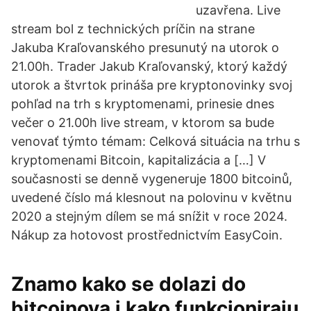
uzavřena. Live
stream bol z technických príčin na strane
Jakuba Kraľovanského presunutý na utorok o
21.00h. Trader Jakub Kraľovanský, ktorý každý
utorok a štvrtok prináša pre kryptonovinky svoj
pohľad na trh s kryptomenami, prinesie dnes
večer o 21.00h live stream, v ktorom sa bude
venovať týmto témam: Celková situácia na trhu s
kryptomenami Bitcoin, kapitalizácia a […] V
současnosti se denně vygeneruje 1800 bitcoinů,
uvedené číslo má klesnout na polovinu v květnu
2020 a stejným dílem se má snížit v roce 2024.
Nákup za hotovost prostřednictvím EasyCoin.
Znamo kako se dolazi do
bitcoinova i kako funkcioniraju