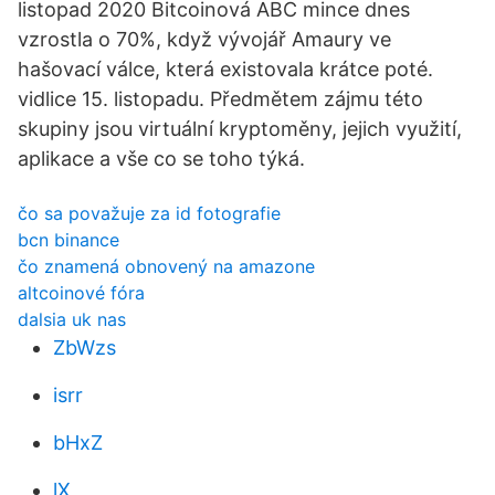
listopad 2020 Bitcoinová ABC mince dnes
vzrostla o 70%, když vývojář Amaury ve
hašovací válce, která existovala krátce poté.
vidlice 15. listopadu. Předmětem zájmu této
skupiny jsou virtuální kryptoměny, jejich využití,
aplikace a vše co se toho týká.
čo sa považuje za id fotografie
bcn binance
čo znamená obnovený na amazone
altcoinové fóra
dalsia uk nas
ZbWzs
isrr
bHxZ
lX