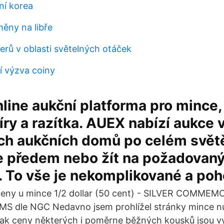
ní korea
měny na libře
erů v oblasti světelných otáček
 výzva coiny
line aukční platforma pro mince,
ry a razítka. AUEX nabízí aukce 
h aukčních domů po celém světě
te předem nebo žít na požadovan
 To vše je nekomplikované a poh
 ceny u mince 1/2 dollar (50 cent) - SILVER COMME
 dle NGC Nedavno jsem prohlížel stránky mince nu
ak ceny některých i poměrne běžných kousků jsou vy