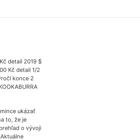
č detail 2019 $
0 Kč detail 1/2
ýročí konce 2
nce KOOKABURRA
é mince ukázať
 to, že je
prehľad o vývoji
 Aktuálne