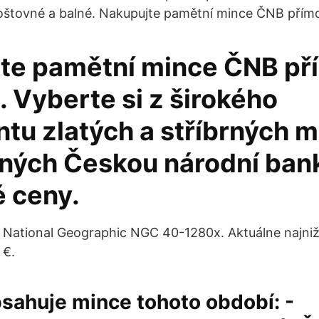
poštovné a balné. Nakupujte pamětní mince ČNB přím
te pamětní mince ČNB př
 Vyberte si z širokého
tu zlatých a stříbrných m
ných Českou národní ban
 ceny.
National Geographic NGC 40-1280x. Aktuálne najniž
€.
sahuje mince tohoto období: -