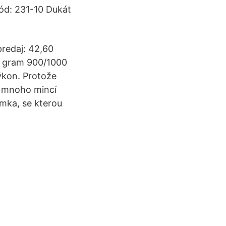
ód: 231-10 Dukát
predaj: 42,60
 1 gram 900/1000
ýkon. Protože
, mnoho mincí
mka, se kterou