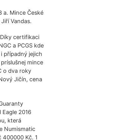
3 a. Mince České
 Jiří Vandas.
íky certifikaci
e NGC a PCGS kde
i případný jejich
 príslušnej mince
C o dva roky
Nový Jičín, cena
 Guaranty
d Eagle 2016
u, která
ře Numismatic
č 400000 Kč. 1