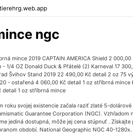
ktierehrg.web.app
mince ngc
brná mince 2019 CAPTAIN AMERICA Shield 2 000,00 K
- 1/4 OZ Donald Duck & Přátelé (2) Karneval 17 300,0
rad Švihov Stand 2019 22 490,00 Kč detail 2 oz 75 v
020 - ostařená 4 060,00 Kč detail 1 oz stříbrná mi
 detail 1 oz stříbrná mince
m roku svojej existencie začala raziť zlaté 5-dolárov
mismatic Guarantee Corporation (NGC). Vzhľadom na
e jediná dostupná, môže jej cena stúpnuť . Získajte 
branom období. National Geographic NGC 40-1280x.