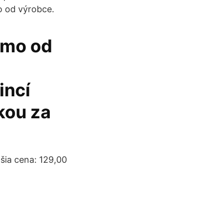
o od výrobce.
ímo od
incí
kou za
šia cena: 129,00