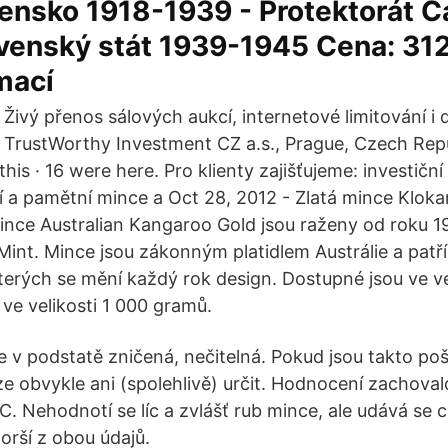
ensko 1918-1939 - Protektorát 
venský stát 1939-1945 Cena: 312,
mací
Živý přenos sálových aukcí, internetové limitování i 
TrustWorthy Investment CZ a.s., Prague, Czech Republ
his · 16 were here. Pro klienty zajišťujeme: investiční 
ní a pamětní mince a Oct 28, 2012 - Zlatá mince Kloka
ince Australian Kangaroo Gold jsou raženy od roku 1
int. Mince jsou zákonným platidlem Austrálie a patří
kterých se mění každý rok design. Dostupné jsou ve ve
a ve velikosti 1 000 gramů.
je v podstatě zničená, nečitelná. Pokud jsou takto p
ze obvykle ani (spolehlivě) určit. Hodnocení zachoval
C. Nehodnotí se líc a zvlášť rub mince, ale udává se 
horší z obou údajů.