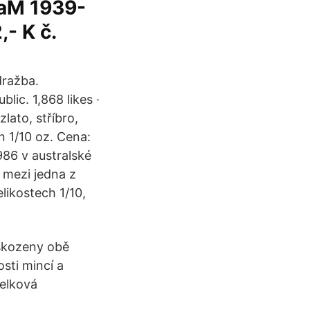
ČaM 1939-
- K č.
dražba.
ic. 1,868 likes ·
zlato, stříbro,
n 1/10 oz. Cena:
986 v australské
 mezi jedna z
likostech 1/10,
oškozeny obě
osti mincí a
celková