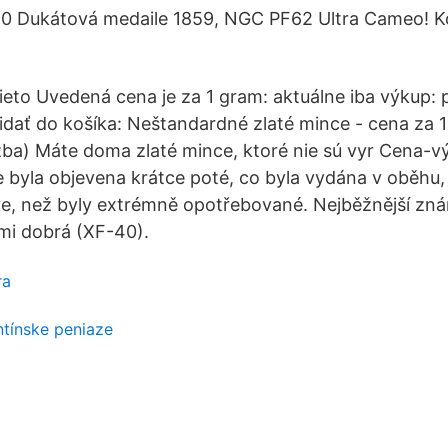
0 Dukátová medaile 1859, NGC PF62 Ultra Cameo! K
ieto Uvedená cena je za 1 gram: aktuálne iba výkup: 
ridať do košíka: Neštandardné zlaté mince - cena za
ba) Máte doma zlaté mince, ktoré nie sú vyr Cena-v
 byla objevena krátce poté, co byla vydána v oběhu
ve, než byly extrémně opotřebované. Nejběžnější zná
lmi dobrá (XF-40).
ra
ntínske peniaze