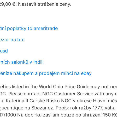
29,00 €. Nastaviť stráženie ceny.
ní poplatky td ameritrade
ezor na btc
 usd
ních salonků v indii
peníze nákupem a prodejem mincí na ebay
eties listed in the World Coin Price Guide may not ne
C. Please contact NGC Customer Service with any q
ina Kateřina II Carské Rusko NGC v okrese Hlavní mě
ueantique na Sbazar.cz. Popis: rok ražby 1777, váha
17/1000 Na dobírku zasílám pouze po uhrazení 150 K