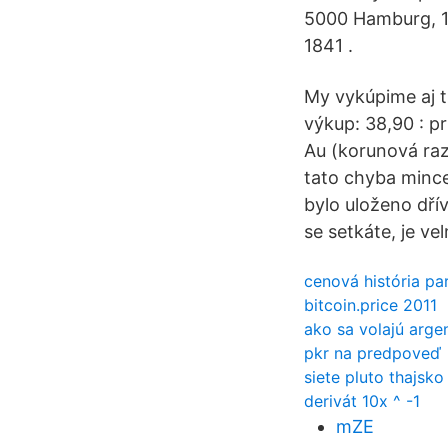
5000 Hamburg, 1
1841 .
My vykúpime aj t
výkup: 38,90 : p
Au (korunová raz
tato chyba mince
bylo uloženo dří
se setkáte, je ve
cenová história pa
bitcoin.price 2011
ako sa volajú arge
pkr na predpoveď
siete pluto thajsko
derivát 10x ^ -1
mZE