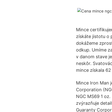
Mince certifikuje
získáte jistotu 
dokážeme zprostře
odkup. Umíme zaji
v danom stave je
neskôr. Svatovác
mince získala 62
Mince Iron Man 
Corporation (NGC
NGC MS69 1 oz. M
zvýrazňuje detai
Guaranty Corpora