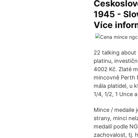
Českoslov
1945 - Slo
Více infor
22 talking about t
platinu, investič
4002 Kč. Zlaté m
mincovně Perth M
mála platidel, u 
1/4, 1/2, 1 Unce 
Mince / medaile 
strany, minci nel
medailí podle NG
zachovalost, tj. 