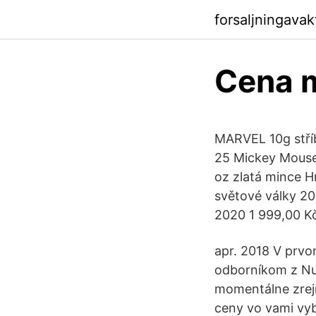
forsaljningava
Cena 
MARVEL 10g stří
25 Mickey Mouse 
oz zlatá mince H
světové války 2
2020 1 999,00 Kč
apr. 2018 V prvo
odborníkom z Nu
momentálne zrejm
ceny vo vami vy