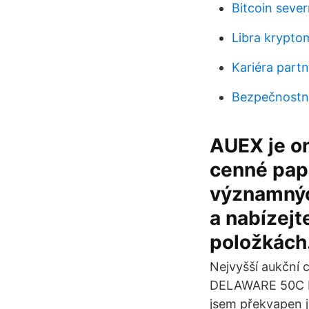
Bitcoin sever
Libra krypto
Kariéra partn
Bezpečnostní
AUEX je on
cenné papí
významnýc
a nabízej
položkách.
Nejvyšší aukční
DELAWARE 50C MS
jsem překvapen j