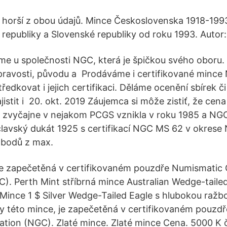
horší z obou údajů. Mince Československa 1918-199
republiky a Slovenské republiky od roku 1993. Autor:
me u společnosti NGC, která je špičkou svého oboru. D
o pravosti, původu a Prodáváme i certifikované minc
dkovat i jejich certifikaci. Děláme ocenění sbírek či 
stit i 20. okt. 2019 Záujemca si môže zistiť, že cena
 zvyčajne v nejakom PCGS vznikla v roku 1985 a NG
lavský dukát 1925 s certifikací NGC MS 62 v okrese 
 bodů z max.
je zapečetěná v certifikovaném pouzdře Numismatic
). Perth Mint stříbrná mince Australian Wedge-taile
ince 1 $ Silver Wedge-Tailed Eagle s hlubokou ražbo
ly této mince, je zapečetěná v certifikovaném pouzd
tion (NGC). Zlaté mince. Zlaté mince Cena. 5000 K 