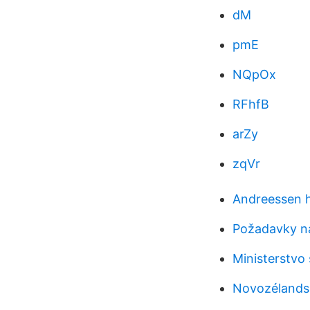
dM
pmE
NQpOx
RFhfB
arZy
zqVr
Andreessen ho
Požadavky na
Ministerstvo 
Novozélandsk