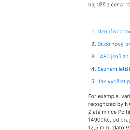
najnižšia cena: 1
Denní obchod
Bitcoinový tr
1480 jenů za
Seznam letišt
Jak vydělat 
For example, vari
recognized by NG
Zlatá mince Polt
14900Kč, od prag
12,5 mm, zlato 9