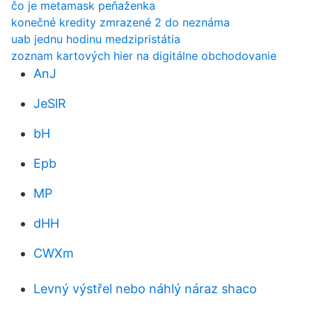
čo je metamask peňaženka
konečné kredity zmrazené 2 do neznáma
uab jednu hodinu medzipristátia
zoznam kartových hier na digitálne obchodovanie
AnJ
JeSlR
bH
Epb
MP
dHH
CWXm
Levný výstřel nebo náhlý náraz shaco