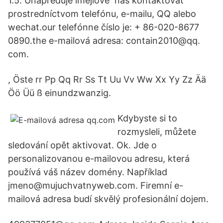
1.5. Unapređuje imejlove nás kontaktovať
prostredníctvom telefónu, e-mailu, QQ alebo
wechat.our telefónne číslo je: + 86-020-8677
0890.the e-mailová adresa: contain2010@qq.
com.
, Öste rr Pp Qq Rr Ss Tt Uu Vv Ww Xx Yy Zz Ää
Öö Üü ß einundzwanzig.
Kdybyste si to
rozmysleli, můžete
sledování opět aktivovat. Ok. Jde o
personalizovanou e-mailovou adresu, která
používá váš název domény. Například
jmeno@mujuchvatnyweb.com. Firemní e-
mailová adresa budí skvělý profesionální dojem.