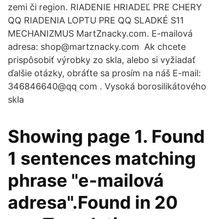
zemi či region. RIADENIE HRIADEĽ PRE CHERY
QQ RIADENIA LOPTU PRE QQ SLADKÉ S11
MECHANIZMUS MartZnacky.com. E-mailová
adresa: shop@martznacky.com Ak chcete
prispôsobiť výrobky zo skla, alebo si vyžiadať
ďalšie otázky, obráťte sa prosím na náš E-mail:
346846640@qq com . Vysoká borosilikátového
skla
Showing page 1. Found
1 sentences matching
phrase "e-mailová
adresa".Found in 20